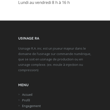
Lundi au vendredi 8 h à 16 h
Usinage RA
Usinage R.A. inc. est un joueur majeur dans le
domaine de l’usinage sur commande numérique,
que se soit en usinage de production ou en
usinage complexe. (ex. moule à injection ou
compression)
Menu
Accueil
Profil
Engagement