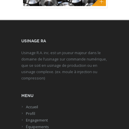
Usinage RA
Usinage R.A. inc. est un joueur majeur dans le
domaine de l’usinage sur commande numérique,
que se soit en usinage de production ou en
usinage complexe. (ex. moule à injection ou
compression)
Menu
Accueil
Profil
Engagement
Équipements