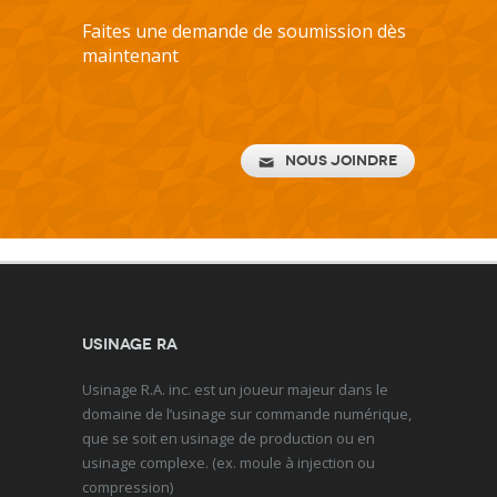
Faites une demande de soumission dès
maintenant
Nous joindre
Usinage RA
Usinage R.A. inc. est un joueur majeur dans le
domaine de l’usinage sur commande numérique,
que se soit en usinage de production ou en
usinage complexe. (ex. moule à injection ou
compression)